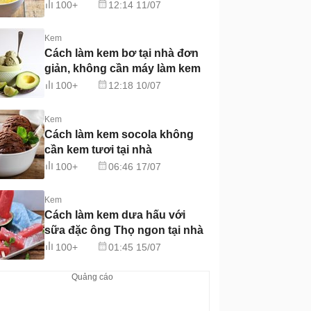
đơn giản tại nhà
100+
12:14 11/07
Kem
Cách làm kem bơ tại nhà đơn
giản, không cần máy làm kem
100+
12:18 10/07
Kem
Cách làm kem socola không
cần kem tươi tại nhà
100+
06:46 17/07
Kem
Cách làm kem dưa hấu với
sữa đặc ông Thọ ngon tại nhà
100+
01:45 15/07