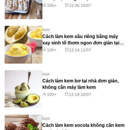
100+
12:35 10/07
Kem
Cách làm kem sầu riêng bằng máy
xay sinh tố thơm ngon đơn giản tại
nhà
100+
12:14 11/07
Kem
Cách làm kem bơ tại nhà đơn giản,
không cần máy làm kem
100+
12:18 10/07
Kem
Cách làm kem socola không cần kem