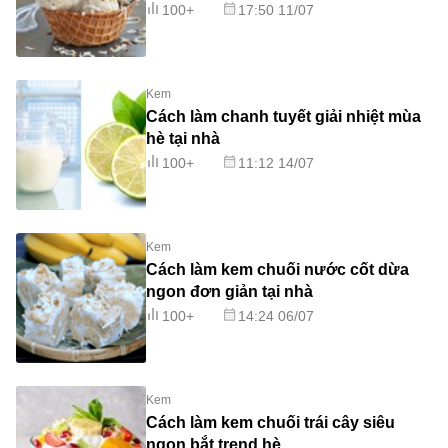
100+
17:50 11/07
Kem
Cách làm chanh tuyết giải nhiệt mùa
hè tại nhà
100+
11:12 14/07
Kem
Cách làm kem chuối nước cốt dừa
ngon đơn giản tại nhà
100+
14:24 06/07
Kem
Cách làm kem chuối trái cây siêu
ngon bắt trend hè