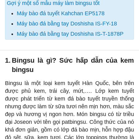
Gợi ý một số mẫu máy làm bingsu tốt
Máy bào đá tuyết Kahchan EP5178
Máy bào đá bằng tay Doshisha IS-FY-18
Máy bào đá bằng tay Doshisha IS-T-1878P
1.
Bingsu là gì? Sức hấp dẫn của kem
bingsu
Bingsu là một loại kem tuyết Hàn Quốc, bên trên
được phủ kem, trái cây, mứt,…. Lớp kem tuyết
được phát triển từ kem đá bào tuyết truyền thống
nhưng được làm từ sữa tươi nên mịn hơn, màu sắc
đẹp và hương vị ngon hơn. Món bingsu có từ triều
đại Joseon với tên gọi patbingsu. Công thức của nó
khá đơn giản, gồm có lớp đá bào mịn, hỗn hợp đậu
đỏ sệt, sữa, kem tươi. Các lớp toppings thường là