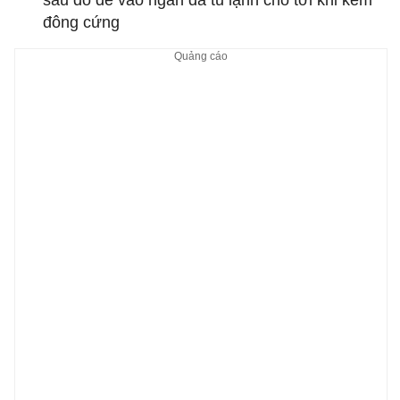
sau đó để vào ngăn đá tủ lạnh cho tới khi kem
đông cứng