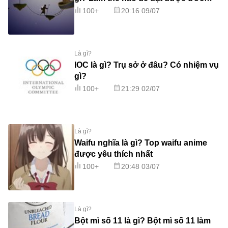
mơ?
100+
20:16 09/07
Là gì?
IOC là gì? Trụ sở ở đâu? Có nhiệm vụ
gì?
100+
21:29 02/07
Là gì?
Waifu nghĩa là gì? Top waifu anime
được yêu thích nhất
100+
20:48 03/07
Là gì?
Bột mì số 11 là gì? Bột mì số 11 làm