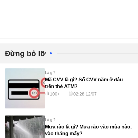
Đừng bỏ lỡ
Là gì?
Mã CVV là gì? Số CVV nằm ở đâu
trên thẻ ATM?
100+
02:28 12/07
Là gì?
Mưa rào là gì? Mưa rào vào mùa nào,
vào tháng mấy?