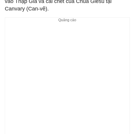
vào Thập Giá và cái chết của Chúa Giêsu tại
Canvary (Can-vê).