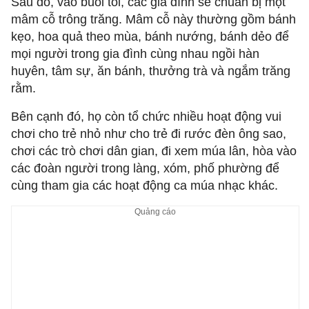
Sau đó, vào buổi tối, các gia đình sẽ chuẩn bị một
mâm cỗ trông trăng. Mâm cỗ này thường gồm bánh
kẹo, hoa quả theo mùa, bánh nướng, bánh dẻo để
mọi người trong gia đình cùng nhau ngồi hàn
huyên, tâm sự, ăn bánh, thưởng trà và ngắm trăng
rằm.
Bên cạnh đó, họ còn tổ chức nhiều hoạt động vui
chơi cho trẻ nhỏ như cho trẻ đi rước đèn ông sao,
chơi các trò chơi dân gian, đi xem múa lân, hòa vào
các đoàn người trong làng, xóm, phố phường để
cùng tham gia các hoạt động ca múa nhạc khác.