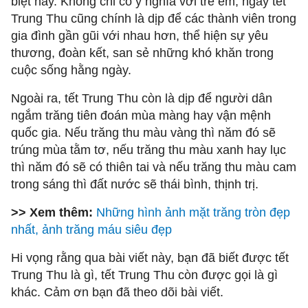
biệt này. Không chỉ có ý nghĩa với trẻ em, ngày tết
Trung Thu cũng chính là dịp để các thành viên trong
gia đình gần gũi với nhau hơn, thể hiện sự yêu
thương, đoàn kết, san sẻ những khó khăn trong
cuộc sống hằng ngày.
Ngoài ra, tết Trung Thu còn là dịp để người dân
ngắm trăng tiên đoán mùa màng hay vận mệnh
quốc gia. Nếu trăng thu màu vàng thì năm đó sẽ
trúng mùa tằm tơ, nếu trăng thu màu xanh hay lục
thì năm đó sẽ có thiên tai và nếu trăng thu màu cam
trong sáng thì đất nước sẽ thái bình, thịnh trị.
>> Xem thêm:
Những hình ảnh mặt trăng tròn đẹp
nhất, ảnh trăng máu siêu đẹp
Hi vọng rằng qua bài viết này, bạn đã biết được tết
Trung Thu là gì, tết Trung Thu còn được gọi là gì
khác. Cảm ơn bạn đã theo dõi bài viết.