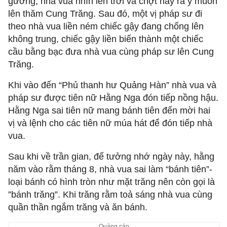
gương, nhà vua nhìn lên trời và chợt nảy ra ý muốn
lên thăm Cung Trăng. Sau đó, một vị pháp sư đi
theo nhà vua liền ném chiếc gậy đang chống lên
không trung, chiếc gậy liền biến thành một chiếc
cầu bằng bạc đưa nhà vua cùng pháp sư lên Cung
Trăng.
Khi vào đến “Phủ thanh hư Quảng Hàn” nhà vua và
pháp sư được tiên nữ Hằng Nga đón tiếp nồng hậu.
Hằng Nga sai tiên nữ mang bánh tiên đến mời hai
vị và lệnh cho các tiên nữ múa hát để đón tiếp nhà
vua.
Sau khi về trần gian, để tưởng nhớ ngày này, hằng
năm vào rằm tháng 8, nhà vua sai làm “bánh tiên”-
loại bánh có hình tròn như mặt trăng nên còn gọi là
”bánh trăng”. Khi trăng rằm toả sáng nhà vua cùng
quần thần ngắm trăng và ăn bánh.