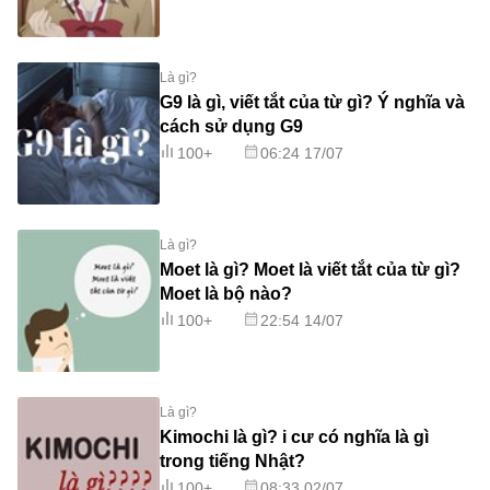
Là gì?
G9 là gì, viết tắt của từ gì? Ý nghĩa và
cách sử dụng G9
100+
06:24 17/07
Là gì?
Moet là gì? Moet là viết tắt của từ gì?
Moet là bộ nào?
100+
22:54 14/07
Là gì?
Kimochi là gì? i cư có nghĩa là gì
trong tiếng Nhật?
100+
08:33 02/07