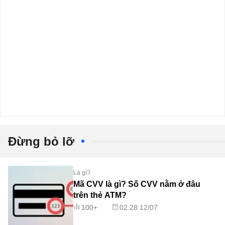
Đừng bỏ lỡ
Là gì?
Mã CVV là gì? Số CVV nằm ở đâu
trên thẻ ATM?
100+
02:28 12/07