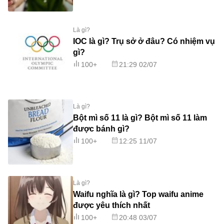
Là gì?
IOC là gì? Trụ sở ở đâu? Có nhiệm vụ
gì?
100+
21:29 02/07
Là gì?
Bột mì số 11 là gì? Bột mì số 11 làm
được bánh gì?
100+
12:25 11/07
Là gì?
Waifu nghĩa là gì? Top waifu anime
được yêu thích nhất
100+
20:48 03/07