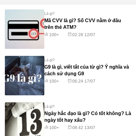
Là gì?
Mã CVV là gì? Số CVV nằm ở đâu
trên thẻ ATM?
100+
02:28 12/07
Là gì?
G9 là gì, viết tắt của từ gì? Ý nghĩa và
cách sử dụng G9
100+
06:24 17/07
Là gì?
Ngày hắc đạo là gì? Có tốt không? Là
ngày tốt hay xấu?
100+
08:42 13/07