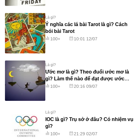
Là gì?
Ý nghĩa các lá bài Tarot là gì? Cách
bói bài Tarot
100+
10:01 12/07
Là gì?
Ước mơ là gì? Theo đuổi ước mơ là
gì? Làm thế nào để đạt được ước
mơ?
100+
20:16 09/07
Là gì?
IOC là gì? Trụ sở ở đâu? Có nhiệm vụ
gì?
100+
21:29 02/07