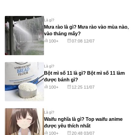
Là gì?
Mưa rào là gì? Mưa rào vào mùa nào,
vào tháng mấy?
100+
07:08 12/07
Là gì?
Bột mì số 11 là gì? Bột mì số 11 làm
được bánh gì?
100+
12:25 11/07
Là gì?
Waifu nghĩa là gì? Top waifu anime
được yêu thích nhất
100+
20:48 03/07