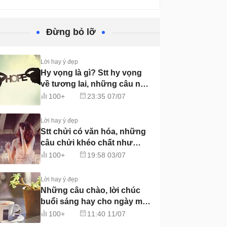
Đừng bỏ lỡ
Lời hay ý đẹp
Hy vọng là gì? Stt hy vọng
về tương lai, những câu nói
hay về hy vọng
100+
23:35 07/07
Lời hay ý đẹp
Stt chửi có văn hóa, những
câu chửi khéo chất như
nước cất
100+
19:58 03/07
Lời hay ý đẹp
Những câu chào, lời chúc
buổi sáng hay cho ngày mới
tốt lành, vui vẻ
100+
11:40 11/07