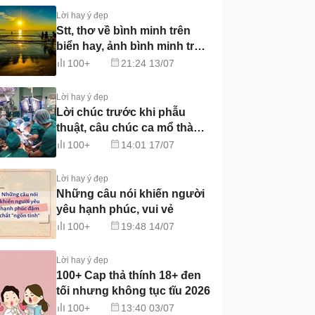
Lời hay ý đẹp
Stt, thơ về bình minh trên
biển hay, ảnh bình minh trên
biển đẹp nhất
100+
21:24 13/07
Lời hay ý đẹp
Lời chúc trước khi phẫu
thuật, câu chúc ca mổ thành
công
100+
14:01 17/07
Lời hay ý đẹp
Những câu nói khiến người
yêu hạnh phúc, vui vẻ
100+
19:48 14/07
Lời hay ý đẹp
100+ Cap thả thính 18+ đen
tối nhưng không tục tĩu 2026
100+
13:40 03/07