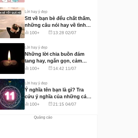
Lời hay ý đẹp
Stt về bạn bè đểu chất thấm,
những câu nói hay về tình
bạn đểu
100+
13:28 02/07
Lời hay ý đẹp
Những lời chia buồn đám
tang hay, ngắn gọn, cảm
động nhất
100+
14:42 11/07
Lời hay ý đẹp
Ý nghĩa tên bạn là gì? Tra
cứu ý nghĩa của những cái
tên
100+
21:15 04/07