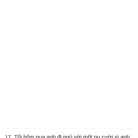
17. Tối hôm qua anh đi ngủ với một nụ cười vì anh