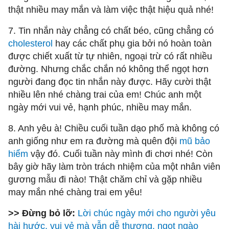
thật nhiều may mắn và làm việc thật hiệu quả nhé!
7. Tin nhắn này chẳng có chất béo, cũng chẳng có
cholesterol
hay các chất phụ gia bởi nó hoàn toàn
được chiết xuất từ tự nhiên, ngoại trừ có rất nhiều
đường. Nhưng chắc chắn nó không thể ngọt hơn
người đang đọc tin nhắn này được. Hãy cười thật
nhiều lên nhé chàng trai của em! Chúc anh một
ngày mới vui vẻ, hạnh phúc, nhiều may mắn.
8. Anh yêu à! Chiều cuối tuần dạo phố mà không có
anh giống như em ra đường mà quên đội
mũ bảo
hiểm
vậy đó. Cuối tuần này mình đi chơi nhé! Còn
bây giờ hãy làm tròn trách nhiệm của một nhân viên
gương mẫu đi nào! Thật chăm chỉ và gặp nhiều
may mắn nhé chàng trai em yêu!
>> Đừng bỏ lỡ:
Lời chúc ngày mới cho người yêu
hài hước, vui vẻ mà vẫn dễ thương, ngọt ngào