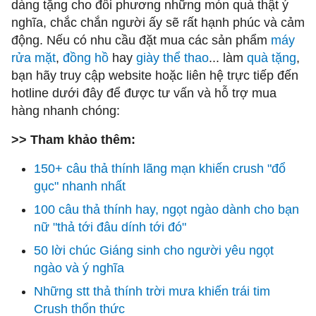
dàng tặng cho đối phương những món quà thật ý
nghĩa, chắc chắn người ấy sẽ rất hạnh phúc và cảm
động. Nếu có nhu cầu đặt mua các sản phẩm
máy
rửa mặt
,
đồng hồ
hay
giày thể thao
... làm
quà tặng
,
bạn hãy truy cập website hoặc liên hệ trực tiếp đến
hotline dưới đây để được tư vấn và hỗ trợ mua
hàng nhanh chóng:
>> Tham khảo thêm:
150+ câu thả thính lãng mạn khiến crush "đổ
gục" nhanh nhất
100 câu thả thính hay, ngọt ngào dành cho bạn
nữ "thả tới đâu dính tới đó"
50 lời chúc Giáng sinh cho người yêu ngọt
ngào và ý nghĩa
Những stt thả thính trời mưa khiến trái tim
Crush thổn thức