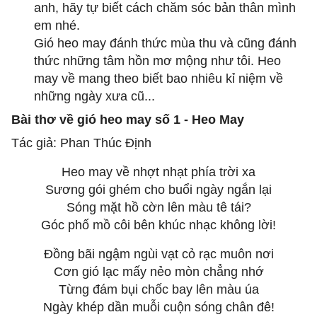
anh, hãy tự biết cách chăm sóc bản thân mình
em nhé.
Gió heo may đánh thức mùa thu và cũng đánh
thức những tâm hồn mơ mộng như tôi. Heo
may về mang theo biết bao nhiêu kỉ niệm về
những ngày xưa cũ...
Bài thơ về gió heo may số 1 - Heo May
Tác giả: Phan Thúc Định
Heo may về nhợt nhạt phía trời xa
Sương gói ghém cho buổi ngày ngắn lại
Sóng mặt hồ cờn lên màu tê tái?
Góc phố mồ côi bên khúc nhạc không lời!
Đồng bãi ngậm ngùi vạt cỏ rạc muôn nơi
Cơn gió lạc mấy nẻo mòn chẳng nhớ
Từng đám bụi chốc bay lên màu úa
Ngày khép dần muỗi cuộn sóng chân đê!