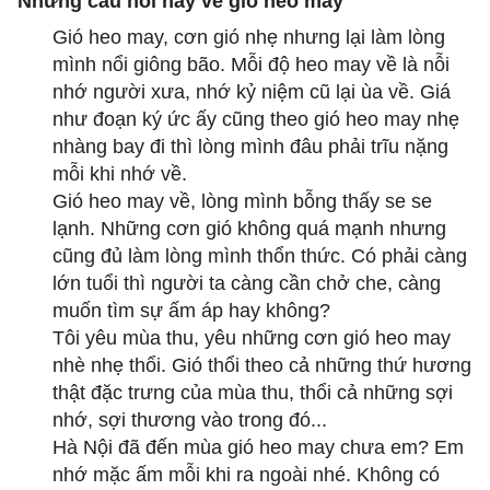
Những câu nói hay về gió heo may
Gió heo may, cơn gió nhẹ nhưng lại làm lòng
mình nổi giông bão. Mỗi độ heo may về là nỗi
nhớ người xưa, nhớ kỷ niệm cũ lại ùa về. Giá
như đoạn ký ức ấy cũng theo gió heo may nhẹ
nhàng bay đi thì lòng mình đâu phải trĩu nặng
mỗi khi nhớ về.
Gió heo may về, lòng mình bỗng thấy se se
lạnh. Những cơn gió không quá mạnh nhưng
cũng đủ làm lòng mình thổn thức. Có phải càng
lớn tuổi thì người ta càng cần chở che, càng
muốn tìm sự ấm áp hay không?
Tôi yêu mùa thu, yêu những cơn gió heo may
nhè nhẹ thổi. Gió thổi theo cả những thứ hương
thật đặc trưng của mùa thu, thổi cả những sợi
nhớ, sợi thương vào trong đó...
Hà Nội đã đến mùa gió heo may chưa em? Em
nhớ mặc ấm mỗi khi ra ngoài nhé. Không có