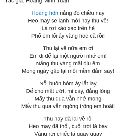
Tác giả: Hoàng Minh Tuấn
Hoàng hôn
nắng đỏ chiều nay
Heo may se lạnh mới hay thu về!
Lá rơi xào xạc trên hè
Phố em lối ấy vàng hoe cả rồi!
Thu lại về nữa em ơi
Em đi để lại một người nhớ em!
Nắng thu vàng mãi dịu êm
Mong ngày gặp lại môi mềm đắm say!
Nỗi buồn hôm ấy lắt lay
Để cho mắt ướt, mi cay, đắng lòng
Mấy thu qua vẫn nhớ mong
Mấy thu qua vẫn ngóng trông em hoài!
Thu nay đã lại về rồi
Heo may đã thổi, cuối trời lá bay
Vàng rơi chiếc lá quay quay