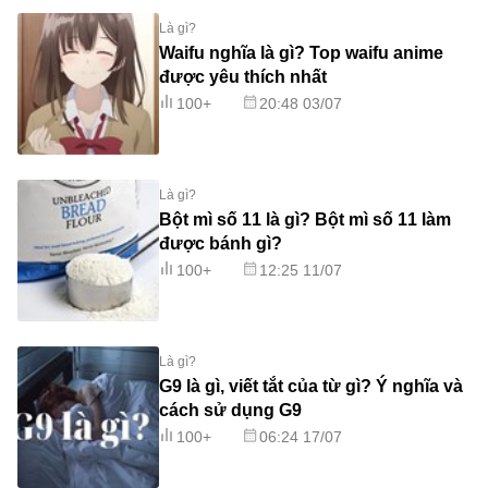
Là gì?
Waifu nghĩa là gì? Top waifu anime
được yêu thích nhất
100+
20:48 03/07
Là gì?
Bột mì số 11 là gì? Bột mì số 11 làm
được bánh gì?
100+
12:25 11/07
Là gì?
G9 là gì, viết tắt của từ gì? Ý nghĩa và
cách sử dụng G9
100+
06:24 17/07