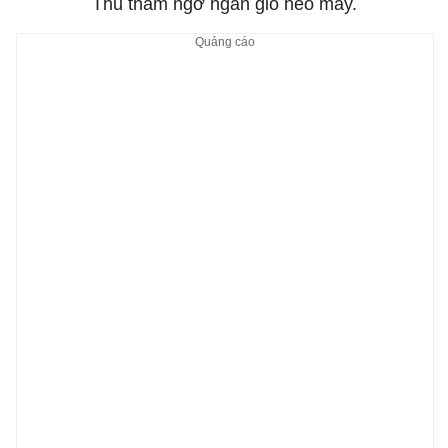
Thu thầm ngơ ngẩn gió heo may.