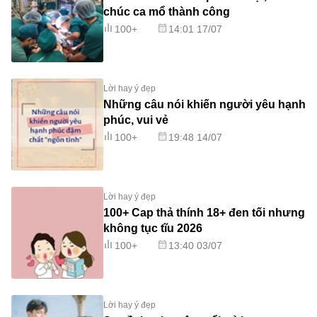
chúc ca mổ thành công
100+
14:01 17/07
Lời hay ý đẹp
Những câu nói khiến người yêu hạnh
phúc, vui vẻ
100+
19:48 14/07
Lời hay ý đẹp
100+ Cap thả thính 18+ đen tối nhưng
không tục tĩu 2026
100+
13:40 03/07
Lời hay ý đẹp