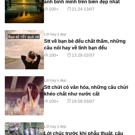
ảnh bình minh trên biển đẹp nhất
100+
21:24 13/07
Lời hay ý đẹp
Stt về bạn bè đểu chất thấm, những
câu nói hay về tình bạn đểu
100+
13:28 02/07
Lời hay ý đẹp
Stt chửi có văn hóa, những câu chửi
khéo chất như nước cất
100+
19:58 03/07
Lời hay ý đẹp
Lời chúc trước khi phẫu thuật, câu